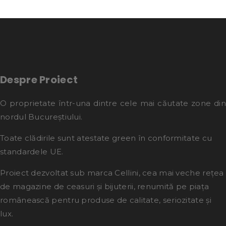
Despre Proiect
O proprietate într-una dintre cele mai căutate zone din
nordul Bucureștiului.
Toate clădirile sunt atestate green în conformitate cu
standardele UE.
Proiect dezvoltat sub marca Cellini, cea mai veche rețea
de magazine de ceasuri și bijuterii, renumită pe piața
românească pentru produse de calitate, seriozitate și
lux.