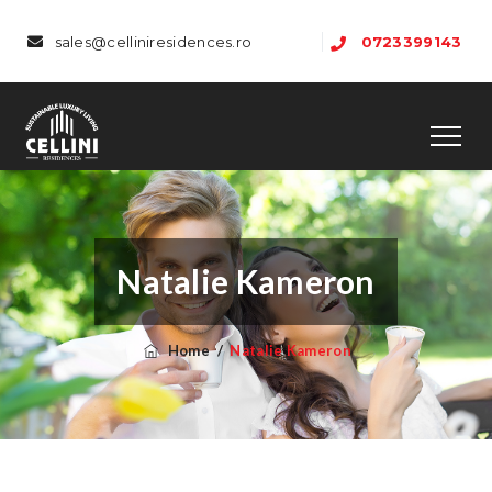
sales@celliniresidences.ro
0723399143
Natalie Kameron
Home
/
Natalie Kameron