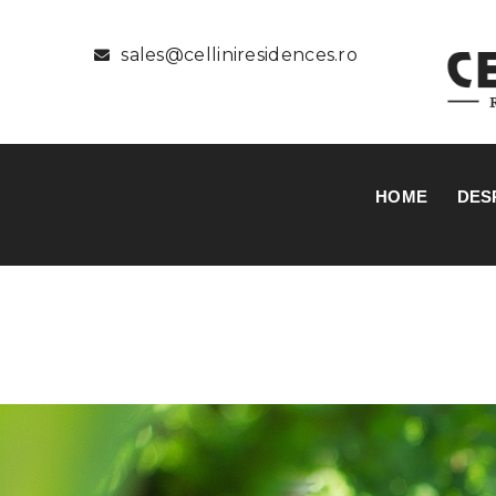
sales@celliniresidences.ro
HOME
DES