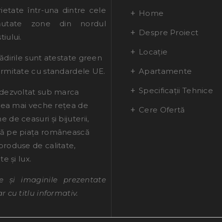
ietate într-una dintre cele
Home
utate zone din nordul
Despre Proiect
iului.
Locație
ădirile sunt atestate green
ormitate cu standardele UE.
Apartamente
Specificații Tehnice
 dezvoltat sub marca
 cea mai veche rețea de
Cere Ofertă
 de ceasuri și bijuterii,
ă pe piața românească
produse de calitate,
te și lux.
le și imaginile prezentate
r cu titlu informativ.