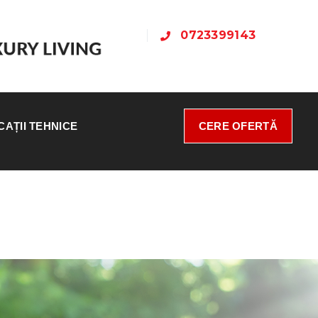
0723399143
CAȚII TEHNICE
CERE OFERTĂ