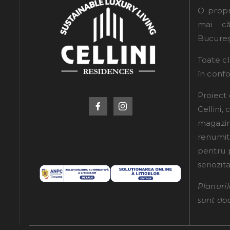
O propr
mai că
Bucureșt
Toate cl
în conf
Proiect
Cellini,
magazine
renumit
pentru 
seriozita
Planuri
sunt doa