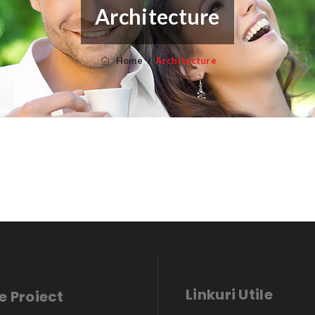
Architecture
Home
/
Architecture
Linkuri Utile
e Proiect